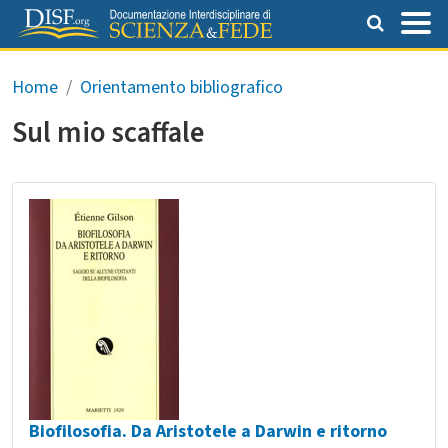
Salta al contenuto principale
Briciole di pane
Home
Orientamento bibliografico
Sul mio scaffale
Biofilosofia. Da Aristotele a Darwin e ritorno