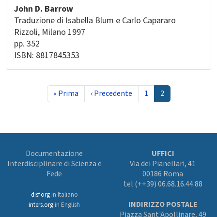
John D. Barrow
Traduzione di Isabella Blum e Carlo Capararo
Rizzoli
Milano
1997
pp. 352
ISBN: 8817845353
Paginazione
Prima pagina
Pagina precedente
Pagina
Pagina attuale
« Prima
‹ Precedente
1
2
Documentazione
UFFICI
Interdisciplinare di Scienza e
Via dei Pianellari, 41
Fede
00186 Roma
tel (++39) 06.68.16.44.88
disf.org
in Italiano
INDIRIZZO POSTALE
inters.org
in English
Piazza Sant'Apollinare, 49