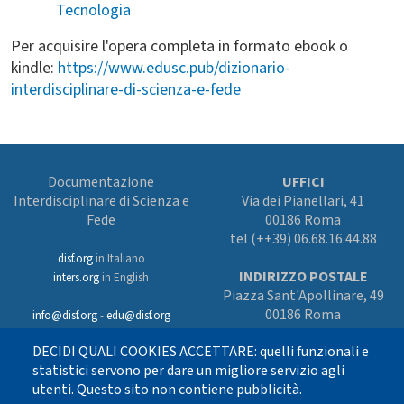
Tecnologia
Per acquisire l'opera completa in formato ebook o
kindle:
https://www.edusc.pub/dizionario-
interdisciplinare-di-scienza-e-fede
Documentazione
UFFICI
Interdisciplinare di Scienza e
Via dei Pianellari, 41
Fede
00186 Roma
tel (++39) 06.68.16.44.88
disf.org
in Italiano
INDIRIZZO POSTALE
inters.org
in English
Piazza Sant'Apollinare, 49
00186 Roma
info@disf.org
-
edu@disf.org
Preferenze cookies
DECIDI QUALI COOKIES ACCETTARE: quelli funzionali e
In collaborazione
con il Servizio
statistici servono per dare un migliore servizio agli
nazionale della CEI
utenti. Questo sito non contiene pubblicità.
per il progetto