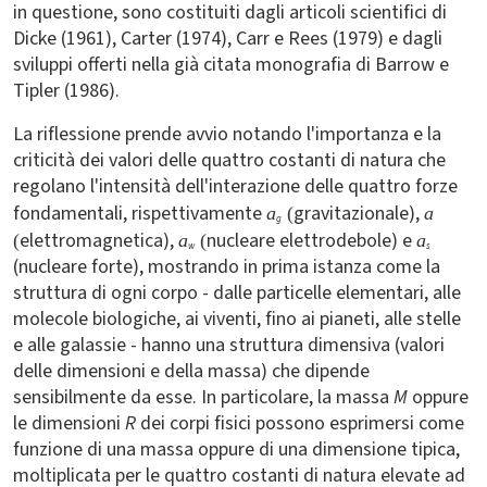
in questione, sono costituiti dagli articoli scientifici di
Dicke (1961), Carter (1974), Carr e Rees (1979) e dagli
sviluppi offerti nella già citata monografia di Barrow e
Tipler (1986).
La riflessione prende avvio notando l'importanza e la
criticità dei valori delle quattro costanti di natura che
regolano l'intensità dell'interazione delle quattro forze
fondamentali, rispettivamente
gravitazionale),
a
(
a
g
elettromagnetica),
nucleare elettrodebole) e
(
a
(
a
w
s
(nucleare forte), mostrando in prima istanza come la
struttura di ogni corpo - dalle particelle elementari, alle
molecole biologiche, ai viventi, fino ai pianeti, alle stelle
e alle galassie - hanno una struttura dimensiva (valori
delle dimensioni e della massa) che dipende
sensibilmente da esse. In particolare, la massa
M
oppure
le dimensioni
R
dei corpi fisici possono esprimersi come
funzione di una massa oppure di una dimensione tipica,
moltiplicata per le quattro costanti di natura elevate ad