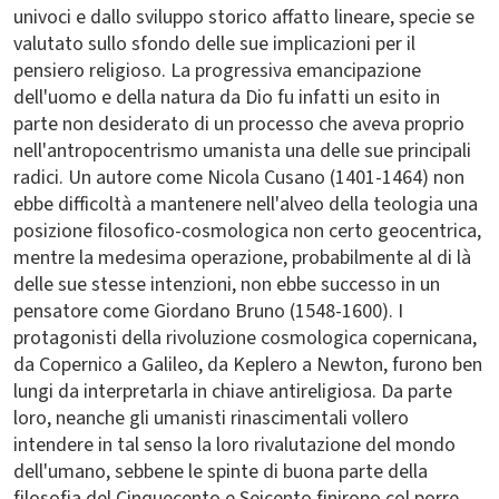
univoci e dallo sviluppo storico affatto lineare, specie se
valutato sullo sfondo delle sue implicazioni per il
pensiero religioso. La progressiva emancipazione
dell'uomo e della natura da Dio fu infatti un esito in
parte non desiderato di un processo che aveva proprio
nell'antropocentrismo umanista una delle sue principali
radici. Un autore come Nicola Cusano (1401-1464) non
ebbe difficoltà a mantenere nell'alveo della teologia una
posizione filosofico-cosmologica non certo geocentrica,
mentre la medesima operazione, probabilmente al di là
delle sue stesse intenzioni, non ebbe successo in un
pensatore come Giordano Bruno (1548-1600). I
protagonisti della rivoluzione cosmologica copernicana,
da Copernico a Galileo, da Keplero a Newton, furono ben
lungi da interpretarla in chiave antireligiosa. Da parte
loro, neanche gli umanisti rinascimentali vollero
intendere in tal senso la loro rivalutazione del mondo
dell'umano, sebbene le spinte di buona parte della
filosofia del Cinquecento e Seicento finirono col porre