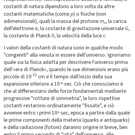
costanti di natura dipendono a loro volta da altre
costanti matematiche (come
) o fisiche (non
p
adimensionali), quali la massa del protone
m
, la carica
p
dell'elettrone
e
, la costante di gravitazione universale
G
,
la costante di Planck
h
, la velocità della luce
c
.
I valori della costanti di natura sono in qualche modo
"congeniti" alla venuta in essere dell'universo. Ignoriamo
quale sia la fisica adatta per descrivere l'universo prima
dell'«era di Planck», quando le sue dimensioni erano più
-33
piccole di 10
cm e il tempo dall'inizio della sua
espansione inferiore a 10
sec. Ciò che conosciamo è
-43
che al differenziarsi delle forze fondamentali mediante
progressive "rotture di simmetria", le loro rispettive
costanti restarono ordinatamente "fissate", e ciò
avvenne entro i primi 10
sec, epoca a partire dalla quale
-6
le prime componenti della materia (quarks e antiquarks)
e della radiazione (fotoni) daranno origine in breve, ben
entro il primo secondo di "vita" dell'universo, alle