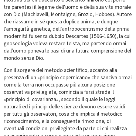
tra parentesi il legame dell'uomo e della sua vita morale
con Dio (Machiavelli, Montaigne, Grozio, Hobbes). Autore
che riassume in sé questa duplice anima, e dunque
l'ambiguità genetica, dell'antropocentrismo della prima
modernità fu senza dubbio Descartes (1596-1650), la cui
gnoseologia voleva restare teista, ma partendo ormai
dall'uomo poneva le basi di una futura comprensione del
mondo senza Dio.
Con il sorgere del metodo scientifico, accanto alla
presenza di un «principio copernicano» che sanciva ormai
come la terra non occupasse più alcuna posizione
osservativa privilegiata, comincia a farsi strada il
«principio di covarianza», secondo il quale le leggi
naturali ed i principi delle scienze devono essere validi
per tutti gli osservatori, cosa che implica il metodico
riconoscimento, e la conseguente rimozione, di
eventuali condizioni privilegiate da parte di chi realizza
un esperimento o compie una certa osservazione