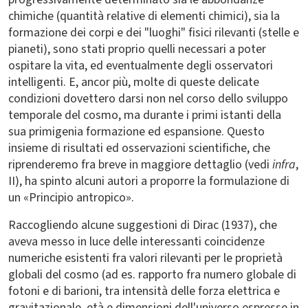
chimiche (quantità relative di elementi chimici), sia la
formazione dei corpi e dei "luoghi" fisici rilevanti (stelle e
pianeti), sono stati proprio quelli necessari a poter
ospitare la vita, ed eventualmente degli osservatori
intelligenti. E, ancor più, molte di queste delicate
condizioni dovettero darsi non nel corso dello sviluppo
temporale del cosmo, ma durante i primi istanti della
sua primigenia formazione ed espansione. Questo
insieme di risultati ed osservazioni scientifiche, che
riprenderemo fra breve in maggiore dettaglio (vedi
infra
,
II), ha spinto alcuni autori a proporre la formulazione di
un «Principio antropico».
Raccogliendo alcune suggestioni di Dirac (1937), che
aveva messo in luce delle interessanti coincidenze
numeriche esistenti fra valori rilevanti per le proprietà
globali del cosmo (ad es. rapporto fra numero globale di
fotoni e di barioni, tra intensità delle forza elettrica e
gravitazionale, età e dimensioni dell'universo espresse in