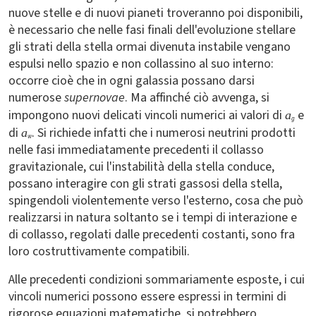
nuove stelle e di nuovi pianeti troveranno poi disponibili,
è necessario che nelle fasi finali dell'evoluzione stellare
gli strati della stella ormai divenuta instabile vengano
espulsi nello spazio e non collassino al suo interno:
occorre cioè che in ogni galassia possano darsi
numerose
supernovae
. Ma affinché ciò avvenga, si
impongono nuovi delicati vincoli numerici ai valori di
e
a
g
di
. Si richiede infatti che i numerosi neutrini prodotti
a
w
nelle fasi immediatamente precedenti il collasso
gravitazionale, cui l'instabilità della stella conduce,
possano interagire con gli strati gassosi della stella,
spingendoli violentemente verso l'esterno, cosa che può
realizzarsi in natura soltanto se i tempi di interazione e
di collasso, regolati dalle precedenti costanti, sono fra
loro costruttivamente compatibili.
Alle precedenti condizioni sommariamente esposte, i cui
vincoli numerici possono essere espressi in termini di
rigorose equazioni matematiche, si potrebbero