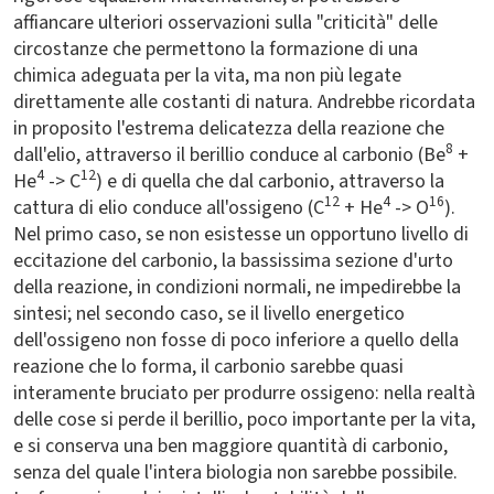
affiancare ulteriori osservazioni sulla "criticità" delle
circostanze che permettono la formazione di una
chimica adeguata per la vita, ma non più legate
direttamente alle costanti di natura. Andrebbe ricordata
in proposito l'estrema delicatezza della reazione che
8
dall'elio, attraverso il berillio conduce al carbonio (Be
+
4
12
He
-> C
) e di quella che dal carbonio, attraverso la
12
4
16
cattura di elio conduce all'ossigeno (C
+ He
-> O
).
Nel primo caso, se non esistesse un opportuno livello di
eccitazione del carbonio, la bassissima sezione d'urto
della reazione, in condizioni normali, ne impedirebbe la
sintesi; nel secondo caso, se il livello energetico
dell'ossigeno non fosse di poco inferiore a quello della
reazione che lo forma, il carbonio sarebbe quasi
interamente bruciato per produrre ossigeno: nella realtà
delle cose si perde il berillio, poco importante per la vita,
e si conserva una ben maggiore quantità di carbonio,
senza del quale l'intera biologia non sarebbe possibile.