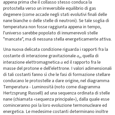
appena prima che il collasso stesso conduca la
protostella verso un irreversibile equilibrio di gas
degenere (come accade negli stati evolutivi finali delle
nane bianche o delle stelle di neutroni). Se tale soglia di
temperatura non fosse raggiunta appena in tempo,
l'universo sarebbe popolato di innumerevoli stelle
"mancate", ma di nessuna stella energeticamente attiva.
Una nuova delicata condizione riguarda i rapporti fra la
costante di interazione gravitazionale
, quella di
a
g
interazione elettromagnetica
ed il rapporto fra le
a
masse del protone e dell'elettrone. I valori adimensionali
di tali costanti fanno sì che le fasi di formazione stellare
conducano le protostelle a dare origine, nel diagramma
Temperatura - Luminosità (noto come diagramma
Hertzsprung Russell) ad una sequenza ordinata di stelle
nane (chiamata «sequenza principale»), dalla quale esse
cominceranno poi la loro evoluzione termonucleare ed
energetica. Le medesime costanti determinano inoltre