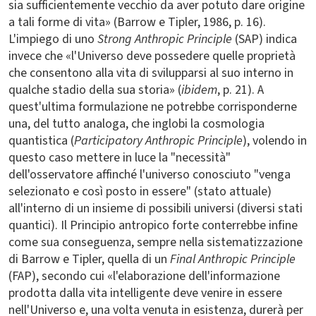
sia sufficientemente vecchio da aver potuto dare origine
a tali forme di vita» (Barrow e Tipler, 1986, p. 16).
L'impiego di uno
Strong Anthropic Principle
(SAP) indica
invece che «l'Universo deve possedere quelle proprietà
che consentono alla vita di svilupparsi al suo interno in
qualche stadio della sua storia» (
ibidem
, p. 21). A
quest'ultima formulazione ne potrebbe corrisponderne
una, del tutto analoga, che inglobi la cosmologia
quantistica (
Participatory Anthropic Principle
), volendo in
questo caso mettere in luce la "necessità"
dell'osservatore affinché l'universo conosciuto "venga
selezionato e così posto in essere" (stato attuale)
all'interno di un insieme di possibili universi (diversi stati
quantici). Il Principio antropico forte conterrebbe infine
come sua conseguenza, sempre nella sistematizzazione
di Barrow e Tipler, quella di un
Final Anthropic Principle
(FAP), secondo cui «l'elaborazione dell'informazione
prodotta dalla vita intelligente deve venire in essere
nell'Universo e, una volta venuta in esistenza, durerà per