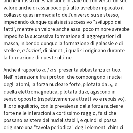
anche il tasso di espansione iniziale dell'universo: un suo
valore anche di assai poco più alto avrebbe implicato il
collasso quasi immediato dell'universo su se stesso,
impedendo dunque qualsiasi successivo "sviluppo dei
fatti", mentre un valore anche assai poco minore avrebbe
impedito la successiva formazione di aggregazioni di
massa, inibendo dunque la formazione di galassie e di
stelle e,
a fortiori
, di pianeti, i quali si originano durante
la formazione di queste ultime.
Anche il rapporto
/
si presenta abbastanza critico.
a
a
s
Nell'interazione fra i protoni che compongono i nuclei
degli atomi, la forza nucleare forte, pilotata da
, e
a
s
quella elettromagnetica, pilotata da
, agiscono in
a
senso opposto (rispettivamente attrattivo e repulsivo).
Il loro equilibrio, con la prevalenza della forza nucleare
forte nelle interazioni a cortissimo raggio, fa sì che
possano esistere dei nuclei stabili, e quindi si possa
originare una "tavola periodica" degli elementi chimici