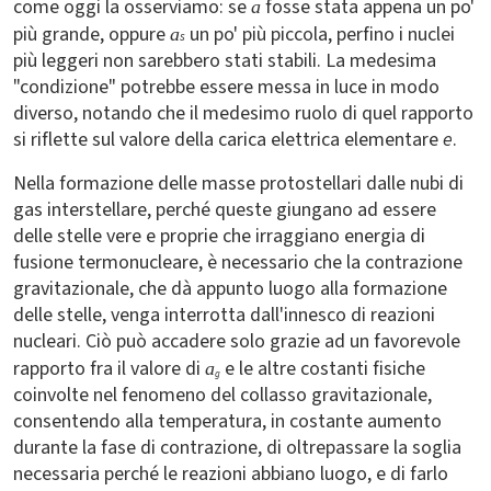
come oggi la osserviamo: se
fosse stata appena un po'
a
più grande, oppure
un po' più piccola, perfino i nuclei
a
s
più leggeri non sarebbero stati stabili. La medesima
"condizione" potrebbe essere messa in luce in modo
diverso, notando che il medesimo ruolo di quel rapporto
si riflette sul valore della carica elettrica elementare
e
.
Nella formazione delle masse protostellari dalle nubi di
gas interstellare, perché queste giungano ad essere
delle stelle vere e proprie che irraggiano energia di
fusione termonucleare, è necessario che la contrazione
gravitazionale, che dà appunto luogo alla formazione
delle stelle, venga interrotta dall'innesco di reazioni
nucleari. Ciò può accadere solo grazie ad un favorevole
rapporto fra il valore di
e le altre costanti fisiche
a
g
coinvolte nel fenomeno del collasso gravitazionale,
consentendo alla temperatura, in costante aumento
durante la fase di contrazione, di oltrepassare la soglia
necessaria perché le reazioni abbiano luogo, e di farlo