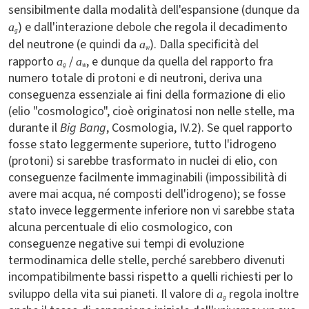
sensibilmente dalla modalità dell'espansione (dunque da
) e dall'interazione debole che regola il decadimento
a
g
del neutrone (e quindi da
). Dalla specificità del
a
w
rapporto
/
, e dunque da quella del rapporto fra
a
a
g
w
numero totale di protoni e di neutroni, deriva una
conseguenza essenziale ai fini della formazione di elio
(elio "cosmologico", cioè originatosi non nelle stelle, ma
durante il
Big Bang
, Cosmologia, IV.2). Se quel rapporto
fosse stato leggermente superiore, tutto l'idrogeno
(protoni) si sarebbe trasformato in nuclei di elio, con
conseguenze facilmente immaginabili (impossibilità di
avere mai acqua, né composti dell'idrogeno); se fosse
stato invece leggermente inferiore non vi sarebbe stata
alcuna percentuale di elio cosmologico, con
conseguenze negative sui tempi di evoluzione
termodinamica delle stelle, perché sarebbero divenuti
incompatibilmente bassi rispetto a quelli richiesti per lo
sviluppo della vita sui pianeti. Il valore di
regola inoltre
a
g