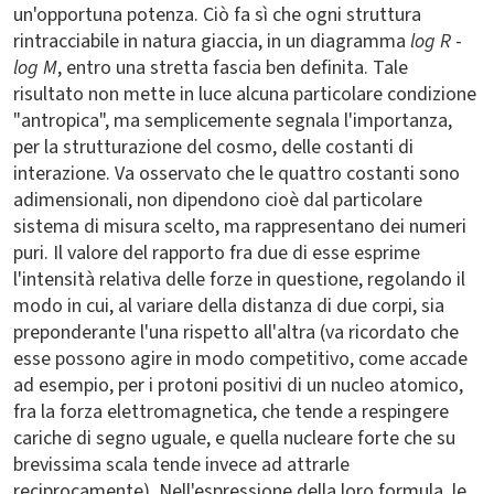
un'opportuna potenza. Ciò fa sì che ogni struttura
rintracciabile in natura giaccia, in un diagramma
log R
-
log M
, entro una stretta fascia ben definita. Tale
risultato non mette in luce alcuna particolare condizione
"antropica", ma semplicemente segnala l'importanza,
per la strutturazione del cosmo, delle costanti di
interazione. Va osservato che le quattro costanti sono
adimensionali, non dipendono cioè dal particolare
sistema di misura scelto, ma rappresentano dei numeri
puri. Il valore del rapporto fra due di esse esprime
l'intensità relativa delle forze in questione, regolando il
modo in cui, al variare della distanza di due corpi, sia
preponderante l'una rispetto all'altra (va ricordato che
esse possono agire in modo competitivo, come accade
ad esempio, per i protoni positivi di un nucleo atomico,
fra la forza elettromagnetica, che tende a respingere
cariche di segno uguale, e quella nucleare forte che su
brevissima scala tende invece ad attrarle
reciprocamente). Nell'espressione della loro formula, le