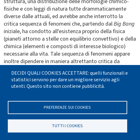
struttura, una distribuzione delle morfologie chimico-
fisiche e con leggi di natura tutte drammaticamente
diverse dalle attuali, ed avrebbe anche interrotto la
critica sequenza di fenomeni che, partendo dal
Big Bang
iniziale, ha condotto all'esistenza proprio della fisica
(pianeti attorno a stelle con equilibrio convettivo) e della
chimica (elementi e composti di interesse biologico)
necessarie alla vita. Tale sequenza di fenomeni appare
inoltre dipendere in maniera altrettanto critica da
numerose altre condizioni di carattere strutturale, prima
DECIDI QUALI COOKIES ACCETTARE: quelli funzionali e
che evolutivo, che coinvolgono le proprietà delle
statistici servono per dare un migliore servizio agli
particelle elementari, dei livelli energetici atomici, dei
utenti. Questo sito non contiene pubblicità.
legami chimici e di alcune fra le maggiori costanti
fisiche. Un dato di estremo interesse è costituito infine
dal fatto che i valori numerici delle quattro costanti di
PREFERENZE SUI COOKIES
interazione risultano tutti già fissati entro una distanza
di tempo di circa 10
sec dall'orizzonte del
Big Bang
,
-6
TUTTI I COOKIES
cioè all'epoca in cui la forza elettromagnetica si
differenzia dalle tre restanti e le proprietà dei protoni e