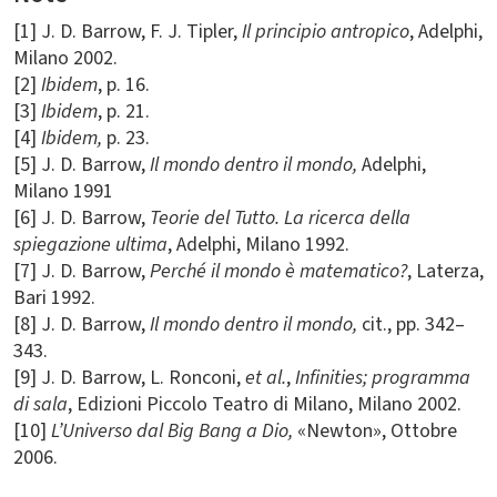
[1] J. D. Barrow, F. J. Tipler,
Il principio antropico
, Adelphi,
Milano 2002.
[2]
Ibidem
, p. 16.
[3]
Ibidem
, p. 21.
[4]
Ibidem,
p. 23.
[5] J. D. Barrow,
Il mondo dentro il mondo,
Adelphi,
Milano 1991
[6] J. D. Barrow,
Teorie del Tutto. La ricerca della
spiegazione ultima
, Adelphi, Milano 1992.
[7] J. D. Barrow,
Perché il mondo è matematico?
, Laterza,
Bari 1992.
[8] J. D. Barrow,
Il mondo dentro il mondo,
cit., pp. 342–
343.
[9] J. D. Barrow, L. Ronconi,
et al.
,
Infinities; programma
di sala
, Edizioni Piccolo Teatro di Milano, Milano 2002.
[10]
L’Universo dal Big Bang a Dio,
«Newton», Ottobre
2006.