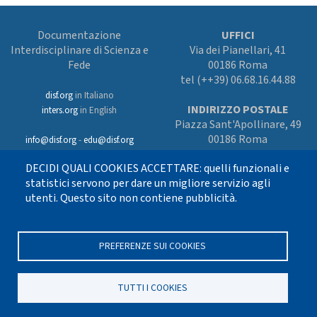
Documentazione
UFFICI
Interdisciplinare di Scienza e
Via dei Pianellari, 41
Fede
00186 Roma
tel (++39) 06.68.16.44.88
disf.org
in Italiano
INDIRIZZO POSTALE
inters.org
in English
Piazza Sant'Apollinare, 49
00186 Roma
info@disf.org
-
edu@disf.org
Preferenze cookies
DECIDI QUALI COOKIES ACCETTARE: quelli funzionali e
In collaborazione
con il Servizio
statistici servono per dare un migliore servizio agli
nazionale della CEI
utenti. Questo sito non contiene pubblicità.
per il progetto
culturale e sostenuto
con i fondi dell’8xmille alla Chiesa
cattolica
PREFERENZE SUI COOKIES
TUTTI I COOKIES
Seguici su