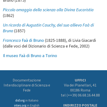
Bruno (1875)
Piccolo omaggio della scienza alla Divina Eucaristia
(1862)
Un ricordo di Augustin Cauchy, del suo allievo Faà di
Bruno
(1857)
Francesco
Faà di Bruno
(1825-1888), di Livia Giacardi
(dalle voci del Dizionario di Scienza e Fede, 2002)
Il museo Faà di Bruno a Torino
Documentazione
UFFICI
Interdisciplinare di Scienza e
Via dei Pianellari, 41
Fede
00186 Roma
tel (++39) 06.68.16.44.88
disf.org
in Italiano
INDIRIZZO POSTALE
inters.org
in English