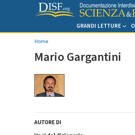
Salta al contenuto principale
GRANDI LETTURE
O
Briciole di pane
Home
Mario Gargantini