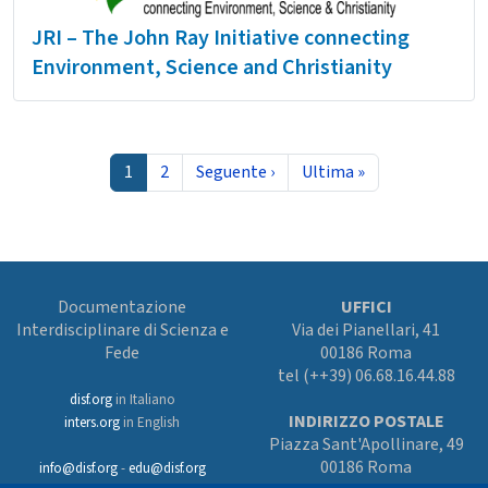
JRI – The John Ray Initiative connecting
Environment, Science and Christianity
Paginazione
Pagina attuale
Pagina
Pagina successiva
Ultima pagina
1
2
Seguente ›
Ultima »
Documentazione
UFFICI
Interdisciplinare di Scienza e
Via dei Pianellari, 41
Fede
00186 Roma
tel (++39) 06.68.16.44.88
disf.org
in Italiano
INDIRIZZO POSTALE
inters.org
in English
Piazza Sant'Apollinare, 49
00186 Roma
info@disf.org
-
edu@disf.org