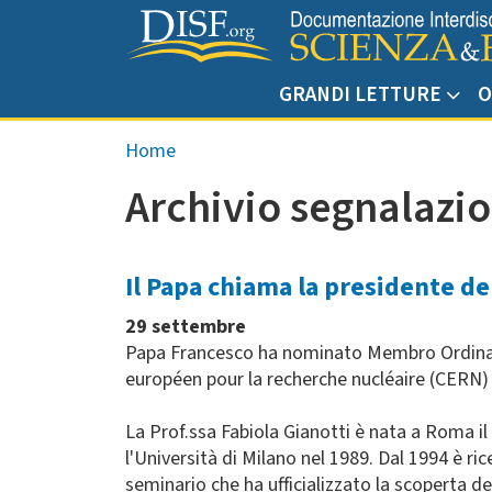
Salta al contenuto principale
GRANDI LETTURE
O
Briciole di pane
Home
Archivio segnalazio
Il Papa chiama la presidente del
29 settembre
Papa Francesco ha nominato Membro Ordinario 
européen pour la recherche nucléaire (CERN) a
La Prof.ssa Fabiola Gianotti è nata a Roma il
l'Università di Milano nel 1989. Dal 1994 è ri
seminario che ha ufficializzato la scoperta del