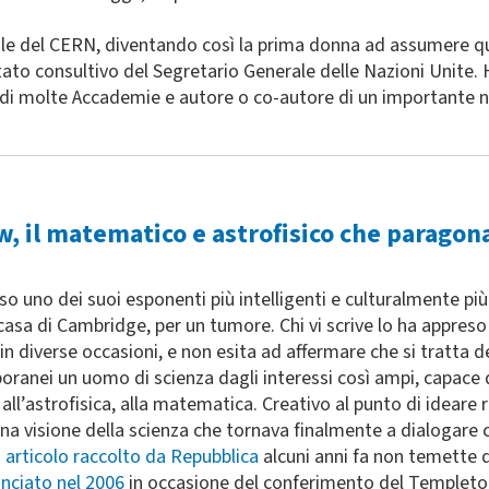
erale del CERN, diventando così la prima donna ad assumere 
itato consultivo del Segretario Generale delle Nazioni Unite. 
 di molte Accademie e autore o co-autore di un importante nu
 il matematico e astrofisico che paragonav
rso uno dei suoi esponenti più intelligenti e culturalmente 
a casa di Cambridge, per un tumore. Chi vi scrive lo ha app
n diverse occasioni, e non esita ad affermare che si tratta d
emporanei un uomo di scienza dagli interessi così ampi, capace
ll’astrofisica, alla matematica. Creativo al punto di ideare 
una visione della scienza che tornava finalmente a dialogare co
n
articolo raccolto da Repubblica
alcuni anni fa non temette 
nciato nel 2006
in occasione del conferimento del Templeton