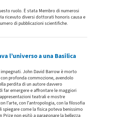
questo ruolo. È stata Membro di numerosi
Ha ricevuto diversi dottorati honoris causa e
mero di pubblicazioni scientifiche.
a l’universo a una Basilica
più impegnati. John David Barrow è morto
reso con profonda commozione, avendolo
ella perdita di un autore davvero
 di far emergere e affrontare le maggiori
rappresentazioni teatrali e mostre
n l’arte, con l’antropologia, con la filosofia
di spiegare come la fisica poteva benissimo
 Prize non esitò a paragonare la bellezza